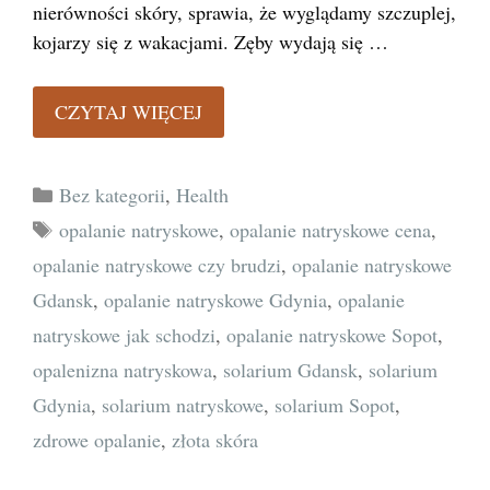
nierówności skóry, sprawia, że wyglądamy szczuplej,
kojarzy się z wakacjami. Zęby wydają się …
CZYTAJ WIĘCEJ
Kategorie
Bez kategorii
,
Health
Tagi
opalanie natryskowe
,
opalanie natryskowe cena
,
opalanie natryskowe czy brudzi
,
opalanie natryskowe
Gdansk
,
opalanie natryskowe Gdynia
,
opalanie
natryskowe jak schodzi
,
opalanie natryskowe Sopot
,
opalenizna natryskowa
,
solarium Gdansk
,
solarium
Gdynia
,
solarium natryskowe
,
solarium Sopot
,
zdrowe opalanie
,
złota skóra