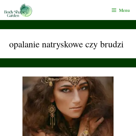
Przejdź
Menu
do
treści
opalanie natryskowe czy brudzi